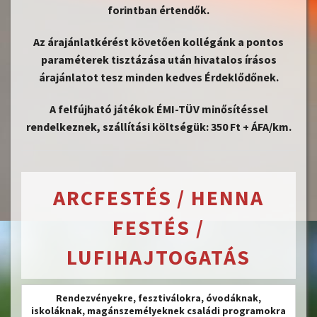
forintban értendők.
Az árajánlatkérést követően kollégánk a pontos
paraméterek tisztázása után hivatalos írásos
árajánlatot tesz minden kedves Érdeklődőnek.
A felfújható játékok ÉMI-TÜV minősítéssel
rendelkeznek, szállítási költségük: 350 Ft + ÁFA/km.
ARCFESTÉS
/ HENNA
FESTÉS /
LUFIHAJTOGATÁS
Rendezvényekre, fesztiválokra, óvodáknak,
iskoláknak, magánszemélyeknek családi programokra