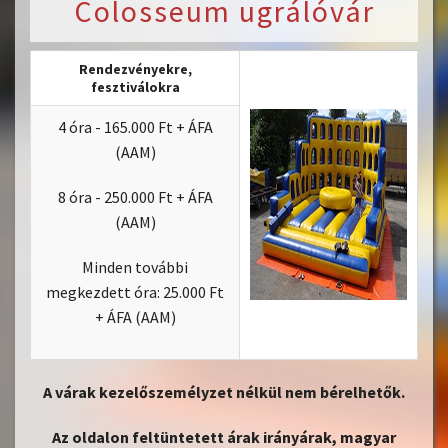
Colosseum ugrálóvár
Rendezvényekre,
fesztiválokra
4 óra - 165.000 Ft + ÁFA
(AAM)
8 óra - 250.000 Ft + ÁFA
(AAM)
Minden további
megkezdett óra: 25.000 Ft
+ ÁFA (AAM)
A várak kezelőszemélyzet nélkül nem bérelhetők.
Az oldalon feltüntetett árak irányárak, magyar