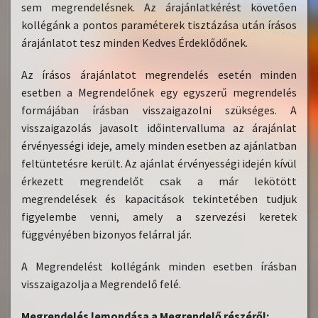
sem megrendelésnek. Az árajánlatkérést követően
kollégánk a pontos paraméterek tisztázása után írásos
árajánlatot tesz minden Kedves Érdeklődőnek.
Az írásos árajánlatot megrendelés esetén minden
esetben a Megrendelőnek egy egyszerű megrendelés
formájában írásban visszaigazolni szükséges. A
visszaigazolás javasolt időintervalluma az árajánlat
érvényességi ideje, amely minden esetben az ajánlatban
feltüntetésre került. Az ajánlat érvényességi idején kívül
érkezett megrendelőt csak a már lekötött
megrendelések és kapacitások tekintetében tudjuk
figyelembe venni, amely a szervezési keretek
függvényében bizonyos felárral jár.
A Megrendelést kollégánk minden esetben írásban
visszaigazolja a Megrendelő felé.
Megrendelés lemondása a Megrendelő részéről: