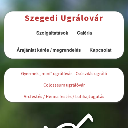
Ugrás a tartalomra
Szegedi Ugrálovár
Szolgáltatások
Galéria
Árajánlat kérés / megrendelés
Kapcsolat
Gyermek „mini” ugrálóvár
Csúszdás ugráló
Colosseum ugrálóvár
Arcfestés / Henna festés / Lufihajtogatás