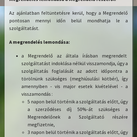
Az ajánlatban feltüntetésre kerül, hogy a Megrendelő
pontosan mennyi időn belül mondhatja le a
szolgáltatást.
A megrendelés lemondása:
a Megrendelő az általa írásban megrendelt
szolgáltatást indoklása nélkül visszamondja, úgy a
szolgáltatás foglalását az adott időpontra a
törölnünk szükséges (meghiúsulási kötbér), így
amennyiben - vis major esetek kivételével - a
visszamondás :
5 napon belül történik a szolgáltatás előtt, úgy
a szerződéses díj 50%-át szükséges a
Megrendelőnek a Szolgáltató részére
megfizetnie,
3 napon belül történik a szolgáltatás előtt, úgy