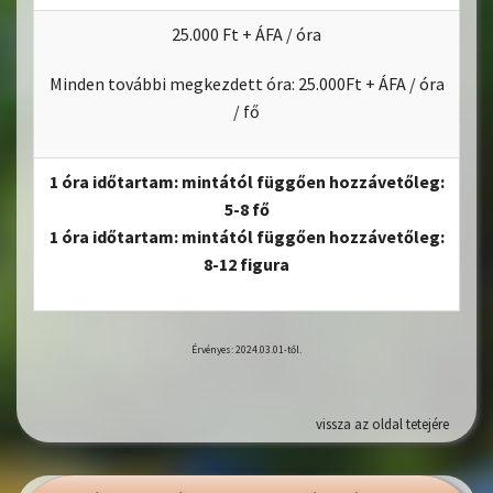
25.000 Ft + ÁFA / óra
Minden további megkezdett óra: 25.000Ft + ÁFA / óra
/ fő
1 óra időtartam: mintától függően hozzávetőleg:
5-8 fő
1 óra időtartam: mintától függően hozzávetőleg:
8-12 figura
Érvényes: 2024.03.01-től.
vissza az oldal tetejére