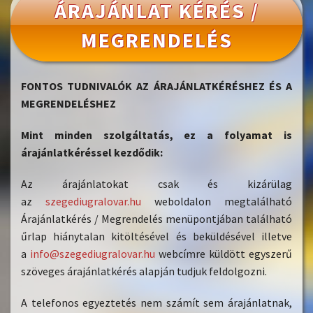
ÁRAJÁNLAT KÉRÉS /
MEGRENDELÉS
FONTOS TUDNIVALÓK AZ ÁRAJÁNLATKÉRÉSHEZ ÉS A
MEGRENDELÉSHEZ
Mint minden szolgáltatás, ez a folyamat is
árajánlatkéréssel kezdődik:
Az árajánlatokat csak és kizárülag
az
szegediugralovar.hu
weboldalon megtalálható
Árajánlatkérés / Megrendelés menüpontjában található
űrlap hiánytalan kitöltésével és beküldésével illetve
a
info@szegediugralovar.hu
web
címre küldött egyszerű
szöveges árajánlatkérés alapján tudjuk feldolgozni.
A telefonos egyeztetés nem számít sem árajánlatnak,