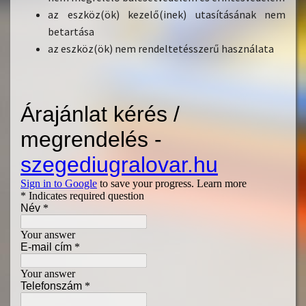
az eszköz(ök) kezelő(inek) utasításának nem
betartása
az eszköz(ök) nem rendeltetésszerű használata