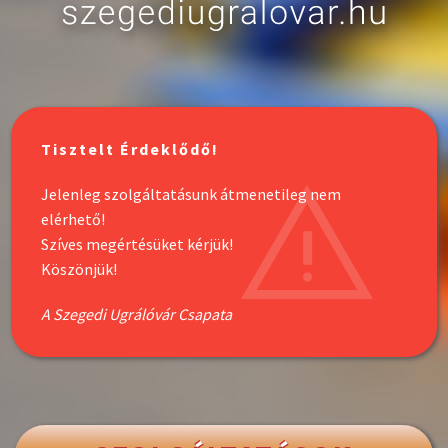
Tisztelt Érdeklődő!
Jelenleg szolgáltatásunk átmenetileg nem
elérhető!
Szíves megértésüket kérjük!
Köszönjük!
A Szegedi Ugrálóvár Csapata