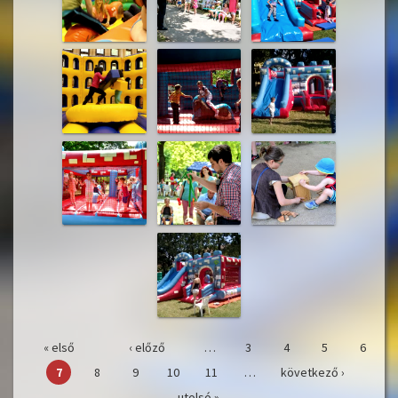
« első
‹ előző
…
3
4
5
6
Oldalak
7
8
9
10
11
…
következő ›
utolsó »