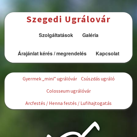
Ugrás a tartalomra
Szegedi Ugrálovár
Szolgáltatások
Galéria
Árajánlat kérés / megrendelés
Kapcsolat
Gyermek „mini” ugrálóvár
Csúszdás ugráló
Colosseum ugrálóvár
Arcfestés / Henna festés / Lufihajtogatás