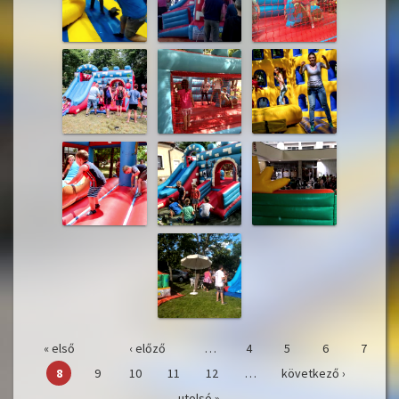
« első
‹ előző
…
4
5
6
7
Oldalak
8
9
10
11
12
…
következő ›
utolsó »