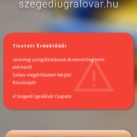
Tisztelt Érdeklődő!
Jelenleg szolgáltatásunk átmenetileg nem
elérhető!
Szíves megértésüket kérjük!
Köszönjük!
A Szegedi Ugrálóvár Csapata