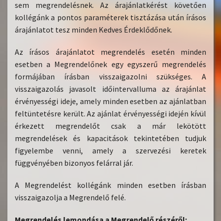
sem megrendelésnek. Az árajánlatkérést követően
kollégánk a pontos paraméterek tisztázása után írásos
árajánlatot tesz minden Kedves Érdeklődőnek.
Az írásos árajánlatot megrendelés esetén minden
esetben a Megrendelőnek egy egyszerű megrendelés
formájában írásban visszaigazolni szükséges. A
visszaigazolás javasolt időintervalluma az árajánlat
érvényességi ideje, amely minden esetben az ajánlatban
feltüntetésre került. Az ajánlat érvényességi idején kívül
érkezett megrendelőt csak a már lekötött
megrendelések és kapacitások tekintetében tudjuk
figyelembe venni, amely a szervezési keretek
függvényében bizonyos felárral jár.
A Megrendelést kollégánk minden esetben írásban
visszaigazolja a Megrendelő felé.
Megrendelés lemondása a Megrendelő részéről: