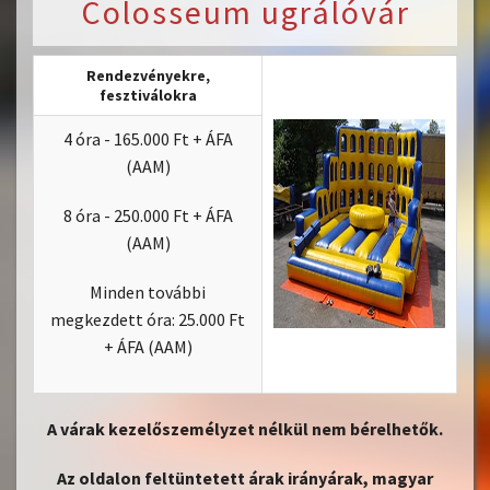
Colosseum ugrálóvár
Rendezvényekre,
fesztiválokra
4 óra - 165.000 Ft + ÁFA
(AAM)
8 óra - 250.000 Ft + ÁFA
(AAM)
Minden további
megkezdett óra: 25.000 Ft
+ ÁFA (AAM)
A várak kezelőszemélyzet nélkül nem bérelhetők.
Az oldalon feltüntetett árak irányárak, magyar