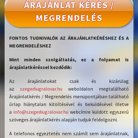
ÁRAJÁNLAT KÉRÉS /
MEGRENDELÉS
FONTOS TUDNIVALÓK AZ ÁRAJÁNLATKÉRÉSHEZ ÉS A
MEGRENDELÉSHEZ
Mint minden szolgáltatás, ez a folyamat is
árajánlatkéréssel kezdődik:
Az árajánlatokat csak és kizárülag
az
szegediugralovar.hu
weboldalon megtalálható
Árajánlatkérés / Megrendelés menüpontjában található
űrlap hiánytalan kitöltésével és beküldésével illetve
a
info@szegediugralovar.hu
web
címre küldött egyszerű
szöveges árajánlatkérés alapján tudjuk feldolgozni.
A telefonos egyeztetés nem számít sem árajánlatnak,