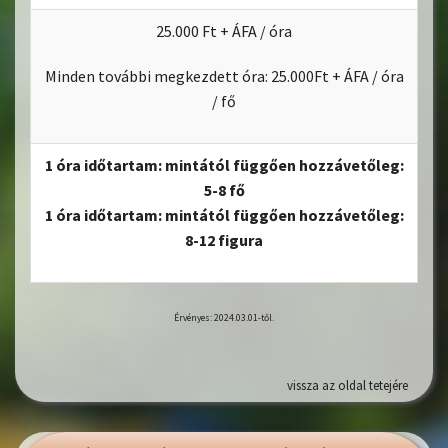
25.000 Ft + ÁFA / óra
Minden további megkezdett óra: 25.000Ft + ÁFA / óra
/ fő
1 óra időtartam: mintától függően hozzávetőleg:
5-8 fő
1 óra időtartam: mintától függően hozzávetőleg:
8-12 figura
Érvényes: 2024.03.01-től.
vissza az oldal tetejére