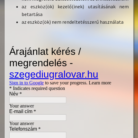
az eszköz(ök) kezelő(inek) utasításának nem
betartása
az eszköz(ök) nem rendeltetésszerű használata