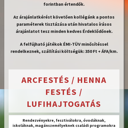
forintban értendők.
Az árajánlatkérést követően kollégánk a pontos
paraméterek tisztázása után hivatalos írásos
árajánlatot tesz minden kedves Érdeklődőnek.
A felfújható játékok ÉMI-TÜV minősítéssel
rendelkeznek, szállítási költségük: 350 Ft + ÁFA/km.
ARCFESTÉS
/ HENNA
FESTÉS /
LUFIHAJTOGATÁS
Rendezvényekre, fesztiválokra, óvodáknak,
iskoláknak, magánszemélyeknek családi programokra