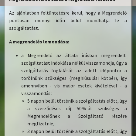
Az ajánlatban feltüntetésre kerül, hogy a Megrendelő
pontosan mennyi időn belül mondhatja le a
szolgáltatást.
A megrendelés lemondása:
a Megrendelő az általa írásban megrendelt
szolgáltatást indoklása nélkül visszamondja, úgy a
szolgáltatás foglalását az adott időpontra a
törölnünk szükséges (meghiúsulási kötbér), így
amennyiben - vis major esetek kivételével - a
visszamondás :
5 napon belül történik a szolgáltatás előtt, úgy
a szerződéses díj 50%-át szükséges a
Megrendelőnek a Szolgáltató részére
megfizetnie,
3 napon belül történik a szolgáltatás előtt, úgy