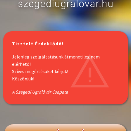
Tisztelt Érdeklődő!
Jelenleg szolgáltatásunk átmenetileg nem
elérhető!
Szíves megértésüket kérjük!
Köszönjük!
A Szegedi Ugrálóvár Csapata