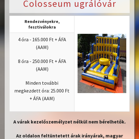
Colosseum ugrálóvár
Rendezvényekre,
fesztiválokra
4 óra - 165.000 Ft + ÁFA
(AAM)
8 óra - 250.000 Ft + ÁFA
(AAM)
Minden további
megkezdett óra: 25.000 Ft
+ ÁFA (AAM)
A várak kezelőszemélyzet nélkül nem bérelhetők.
Az oldalon feltüntetett árak irányárak, magyar