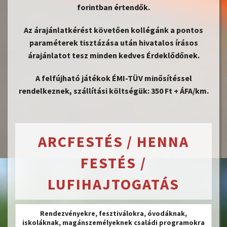
forintban értendők.
Az árajánlatkérést követően kollégánk a pontos
paraméterek tisztázása után hivatalos írásos
árajánlatot tesz minden kedves Érdeklődőnek.
A felfújható játékok ÉMI-TÜV minősítéssel
rendelkeznek, szállítási költségük: 350 Ft + ÁFA/km.
ARCFESTÉS
/ HENNA
FESTÉS /
LUFIHAJTOGATÁS
Rendezvényekre, fesztiválokra, óvodáknak,
iskoláknak, magánszemélyeknek családi programokra