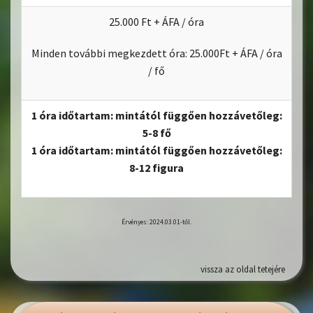
25.000 Ft + ÁFA / óra
Minden további megkezdett óra: 25.000Ft + ÁFA / óra
/ fő
1 óra időtartam: mintától függően hozzávetőleg:
5-8 fő
1 óra időtartam: mintától függően hozzávetőleg:
8-12 figura
Érvényes: 2024.03.01-től.
vissza az oldal tetejére