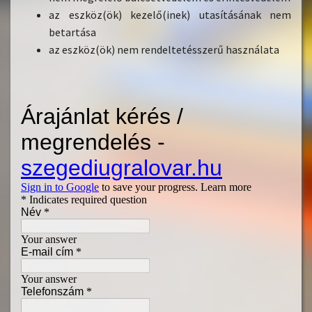
az eszköz(ök) kezelő(inek) utasításának nem
betartása
az eszköz(ök) nem rendeltetésszerű használata