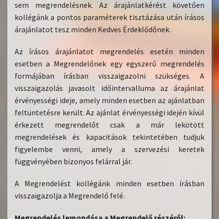
sem megrendelésnek. Az árajánlatkérést követően
kollégánk a pontos paraméterek tisztázása után írásos
árajánlatot tesz minden Kedves Érdeklődőnek.
Az írásos árajánlatot megrendelés esetén minden
esetben a Megrendelőnek egy egyszerű megrendelés
formájában írásban visszaigazolni szükséges. A
visszaigazolás javasolt időintervalluma az árajánlat
érvényességi ideje, amely minden esetben az ajánlatban
feltüntetésre került. Az ajánlat érvényességi idején kívül
érkezett megrendelőt csak a már lekötött
megrendelések és kapacitások tekintetében tudjuk
figyelembe venni, amely a szervezési keretek
függvényében bizonyos felárral jár.
A Megrendelést kollégánk minden esetben írásban
visszaigazolja a Megrendelő felé.
Megrendelés lemondása a Megrendelő részéről: