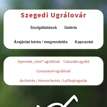
Ugrás a tartalomra
Szegedi Ugrálovár
Szolgáltatások
Galéria
Árajánlat kérés / megrendelés
Kapcsolat
Gyermek „mini” ugrálóvár
Csúszdás ugráló
Colosseum ugrálóvár
Arcfestés / Henna festés / Lufihajtogatás