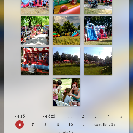
« első
‹ előző
…
2
3
4
5
Oldalak
6
7
8
9
10
…
következő ›
utolsó »