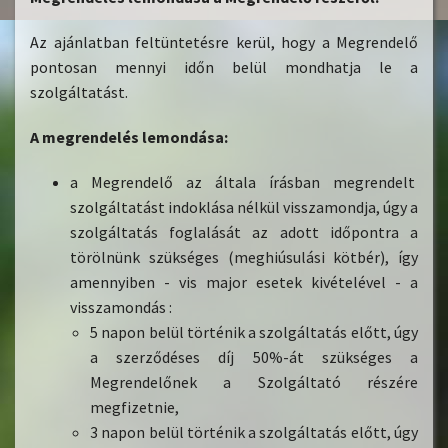
Az ajánlatban feltüntetésre kerül, hogy a Megrendelő
pontosan mennyi időn belül mondhatja le a
szolgáltatást.
A megrendelés lemondása:
a Megrendelő az általa írásban megrendelt
szolgáltatást indoklása nélkül visszamondja, úgy a
szolgáltatás foglalását az adott időpontra a
törölnünk szükséges (meghiúsulási kötbér), így
amennyiben - vis major esetek kivételével - a
visszamondás :
5 napon belül történik a szolgáltatás előtt, úgy
a szerződéses díj 50%-át szükséges a
Megrendelőnek a Szolgáltató részére
megfizetnie,
3 napon belül történik a szolgáltatás előtt, úgy